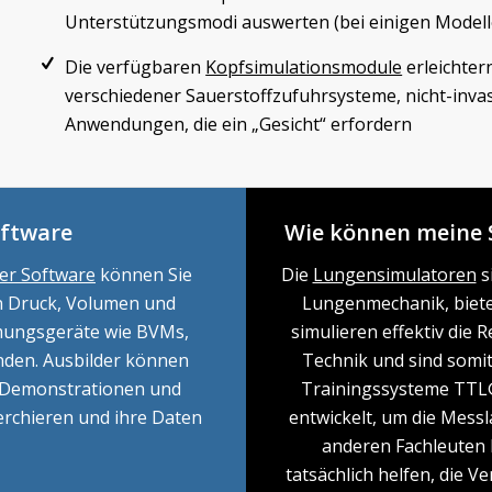
Unterstützungsmodi auswerten (bei einigen Modell
Die verfügbaren
Kopfsimulationsmodule
erleichter
verschiedener Sauerstoffzufuhrsysteme, nicht-inv
Anwendungen, die ein „Gesicht“ erfordern
ftware
Wie können meine S
er Software
können Sie
Die
Lungensimulatoren
s
n Druck, Volumen und
Lungenmechanik, biete
tmungsgeräte wie BVMs,
simulieren effektiv die
den. Ausbilder können
Technik und sind somit 
 Demonstrationen und
Trainingssysteme TTL
rchieren und ihre Daten
entwickelt, um die Messl
anderen Fachleuten h
tatsächlich helfen, die 