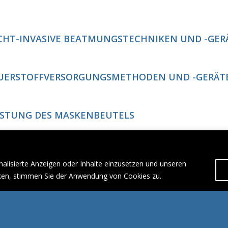
CHT-INVASIVE BEATMUNGSTECHNIKEN UND -GER
UERSTOFFVERSORGUNGSMETHODEN UND -GERÄT
ISTUNG DES MASKENBEUTELS
CHT-INVASIVE ÜBERWACHUNGSGERÄTE (Z. B. KAP
nalisierte Anzeigen oder Inhalte einzusetzen und unseren
icken, stimmen Sie der Anwendung von Cookies zu.
NE VIELZAHL VON NASALEN ANWENDUNGEN