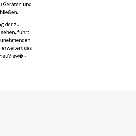
u Geräten und
hließen.
ng der zu
 sehen, führt
r zunehmenden
 erweitert das
PneuView® -