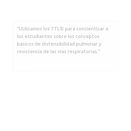
“Utilizamos los TTL® para concientizar a
“Los pulmones de Michigan Instruments
los estudiantes sobre los conceptos
son herramientas increíblemente útiles.”
básicos de distensibilidad pulmonar y
resistencia de las vías respiratorias.”