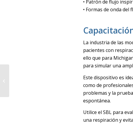
• Patrón de flujo inspi
• Formas de onda del fl
Capacitació
La industria de las mo
pacientes con respira
ello que para Michiga
para simular una ampl
¿Cuánto tiempo toma
Este dispositivo es ide
reanimar a una
como de profesionales 
persona?
problemas y la prueba 
espontánea.
Utilice el SBL para eva
una respiración y evit