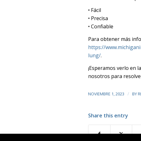
• Fácil
• Precisa
• Confiable
Para obtener más infor
https://www.michigan
lung/
.
¡Esperamos verlo en l
nosotros para resolver
/
NOVIEMBRE 1, 2023
BY
R
Share this entry